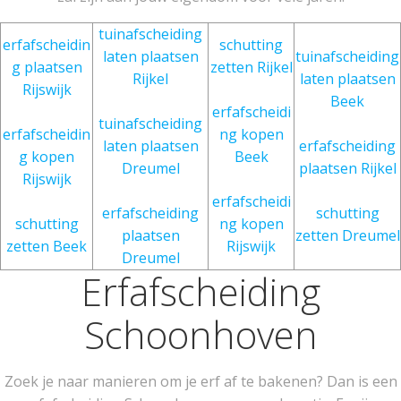
tuinafscheiding
erfafscheidin
schutting
laten plaatsen
tuinafscheiding
g plaatsen
zetten Rijkel
Rijkel
laten plaatsen
Rijswijk
Beek
erfafscheidi
tuinafscheiding
erfafscheidin
ng kopen
laten plaatsen
erfafscheiding
g kopen
Beek
Dreumel
plaatsen Rijkel
Rijswijk
erfafscheidi
erfafscheiding
schutting
schutting
ng kopen
plaatsen
zetten Dreumel
zetten Beek
Rijswijk
Dreumel
Erfafscheiding
Schoonhoven
Zoek je naar manieren om je erf af te bakenen? Dan is een