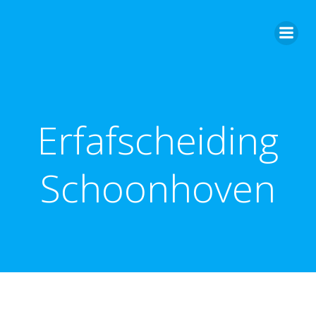
Ga
naar
de
inhoud
Erfafscheiding
Schoonhoven