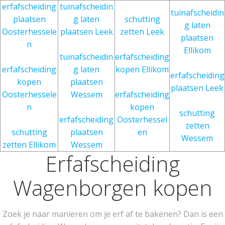
erfafscheiding
tuinafscheidin
tuinafscheidin
plaatsen
g laten
schutting
g laten
Oosterhessele
plaatsen Leek
zetten Leek
plaatsen
n
Ellikom
tuinafscheidin
erfafscheiding
erfafscheiding
g laten
kopen Ellikom
erfafscheiding
kopen
plaatsen
plaatsen Leek
Oosterhessele
Wessem
erfafscheiding
n
kopen
schutting
erfafscheiding
Oosterhessel
zetten
schutting
plaatsen
en
Wessem
zetten Ellikom
Wessem
Erfafscheiding
Wagenborgen kopen
Zoek je naar manieren om je erf af te bakenen? Dan is een