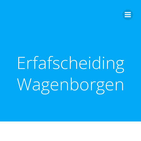
Ga
naar
de
inhoud
Erfafscheiding
Wagenborgen